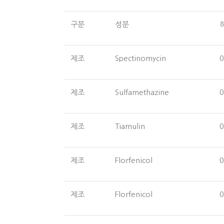
구분
성분
제조
Spectinomycin
0
제조
Sulfamethazine
0
제조
Tiamulin
0
제조
Florfenicol
0
제조
Florfenicol
0